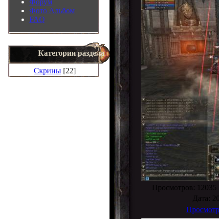
Форум
Фото Альбом
FAQ
Категории раздела
Скрины
[22]
Просмотров
: 12035 
Дата
: 2
Просмотр