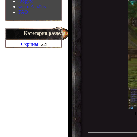
Форум
Фото Альбом
FAQ
Категории раздела
Скрины
[22]