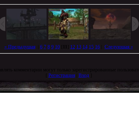
« Предыдущая
|
6
7
8
9
10
[
11
]
12
13
14
15
16
|
Следующая »
влять комментарии могут только зарегистрированные пользоват
[
Регистрация
|
Вход
]