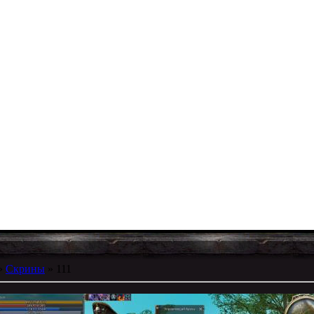
»
Скрины
» 111