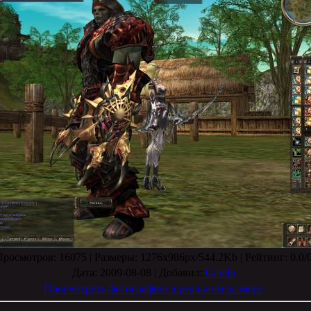
Просмотров
: 16075 |
Размеры
: 1276x986px/544.2Kb |
Рейтинг
: 0.0/
Дата
: 2009-08-08 |
Добавил
:
Garelii
Просмотреть фотографию в реальном размере