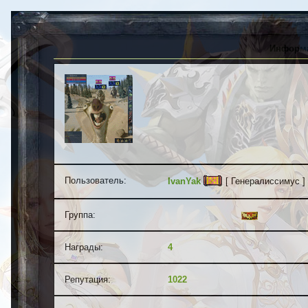
Информа
Пользователь:
IvanYak
[ Генералиссимус ]
Группа:
Администраторы
Награды:
4
Репутация:
1022